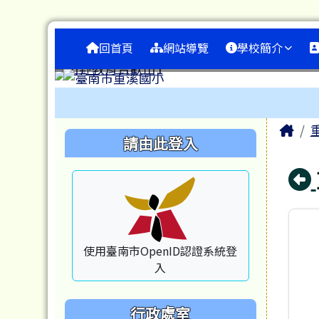
臺南市重溪國小
跳至主內容區
導覽列
回首頁
網站導覽
學校簡介
工具列
頁尾區域
主
Ho
左邊區域內容
請由此登入
使用臺南市OpenID認證系統登
入
行政處室