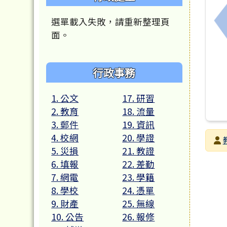
選單載入失敗，請重新整理頁
面。
行政事務
1. 公文
17. 研習
2. 教育
18. 流量
3. 郵件
19. 資訊
4. 校網
20. 學證
發布
5. 災損
21. 教證
發布
瀏覽
6. 填報
22. 差勤
7. 網電
23. 學籍
8. 學校
24. 憑單
9. 財產
25. 無線
10. 公告
26. 報修