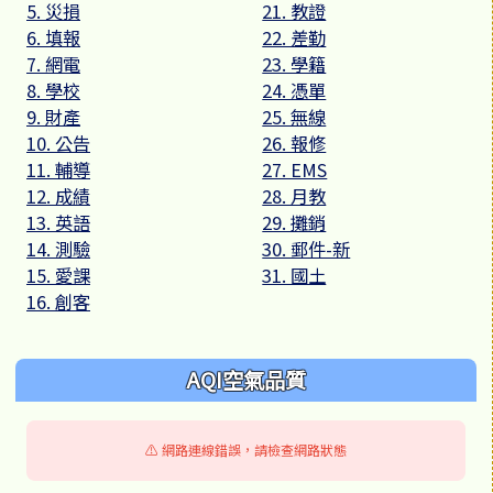
5. 災損
21. 教證
6. 填報
22. 差勤
7. 網電
23. 學籍
8. 學校
24. 憑單
9. 財產
25. 無線
10. 公告
26. 報修
11. 輔導
27. EMS
12. 成績
28. 月教
13. 英語
29. 攤銷
14. 測驗
30. 郵件-新
15. 愛課
31. 國土
16. 創客
AQI空氣品質
⚠️ 網路連線錯誤，請檢查網路狀態