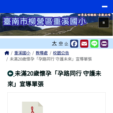
臺南市重溪國小
導覽列
跳至主內容區
⏸
工具列
大
中
小
頁尾區域
主內容區域
Home
重溪國小
教導處
校園公告
未滿20歲懷孕「孕路同行 守護未來」宣導單張
回上頁
未滿20歲懷孕「孕路同行 守護未
來」宣導單張