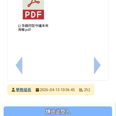
1) 孕路同型守護未來
海報.pdf
上一筆：宣導-預防食品中毒之「5要2不」原則
下一筆：
發布者
學務組長
252
2026-04-13 10:06:45
發布日期
瀏覽次數
左邊區域內容
請由此登入