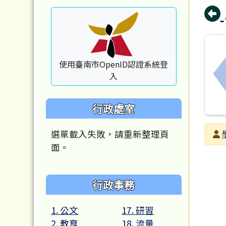
使用臺南市OpenID認證系統登
入
行政處室
發布
選單載入失敗，請重新整理頁
面。
發布
瀏覽
行政事務
1. 公文
17. 研習
2. 教育
18. 流量