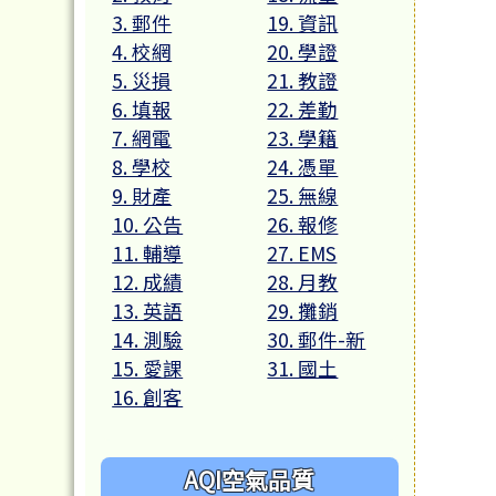
3. 郵件
19. 資訊
4. 校網
20. 學證
5. 災損
21. 教證
6. 填報
22. 差勤
7. 網電
23. 學籍
8. 學校
24. 憑單
9. 財產
25. 無線
10. 公告
26. 報修
11. 輔導
27. EMS
12. 成績
28. 月教
13. 英語
29. 攤銷
14. 測驗
30. 郵件-新
15. 愛課
31. 國土
16. 創客
AQI空氣品質