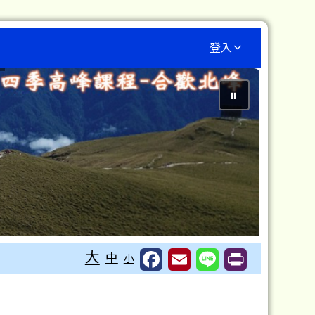
登入
⏸
大
中
小
材