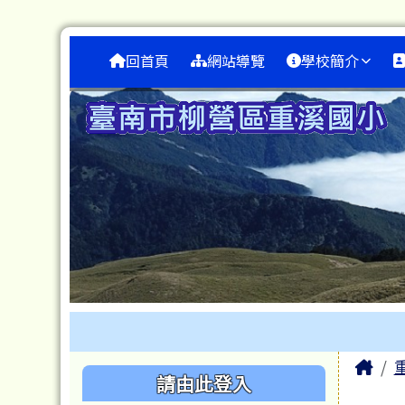
臺南市重溪國小
跳至主內容區
導覽列
回首頁
網站導覽
學校簡介
工具列
頁尾區域
主
Ho
左邊區域內容
請由此登入