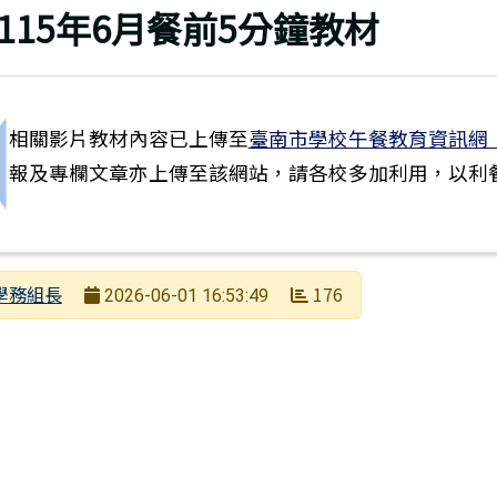
回上頁
115年6月餐前5分鐘教材
相關影片教材內容已上傳至
臺南市學校午餐教育資訊網
報及專欄文章亦上傳至該網站，請各校多加利用，以利
上一筆：可疑詐騙網址、廣告通報及查核平臺資訊
者
學務組長
176
2026-06-01 16:53:49
日期
次數