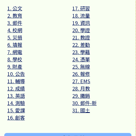
1. 公文
17. 研習
2. 教育
18. 流量
3. 郵件
19. 資訊
4. 校網
20. 學證
5. 災損
21. 教證
6. 填報
22. 差勤
7. 網電
23. 學籍
8. 學校
24. 憑單
9. 財產
25. 無線
10. 公告
26. 報修
11. 輔導
27. EMS
12. 成績
28. 月教
13. 英語
29. 攤銷
14. 測驗
30. 郵件-新
15. 愛課
31. 國土
16. 創客