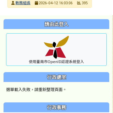
發布者
教務組長
395
2026-04-12 16:03:06
發布日期
瀏覽次數
左邊區域內容
請由此登入
使用臺南市OpenID認證系統登入
行政處室
選單載入失敗，請重新整理頁面。
行政事務