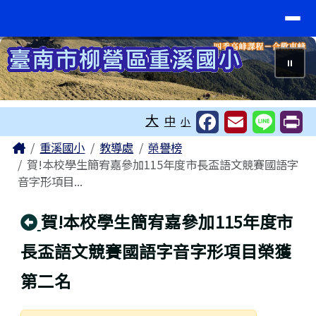
臺南市重溪國小
導覽列
跳至主內容區
⏸
工具列
大
中
小
頁尾區域
主內容區域
Home
重溪國小
教導處
榮譽榜
賀!本校學生簡宥嘉參加115年度市長盃語文競賽國語字
音字形項目...
回上頁
賀!本校學生簡宥嘉參加115年度市
長盃語文競賽國語字音字形項目榮獲
第二名