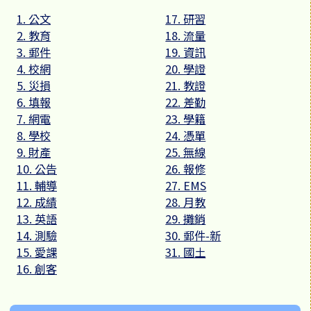
1. 公文
17. 研習
2. 教育
18. 流量
3. 郵件
19. 資訊
4. 校網
20. 學證
5. 災損
21. 教證
6. 填報
22. 差勤
7. 網電
23. 學籍
8. 學校
24. 憑單
9. 財產
25. 無線
10. 公告
26. 報修
11. 輔導
27. EMS
12. 成績
28. 月教
13. 英語
29. 攤銷
14. 測驗
30. 郵件-新
15. 愛課
31. 國土
16. 創客