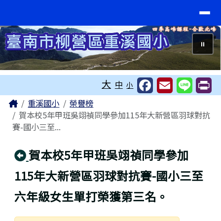
臺南市重溪國小
導覽列
跳至主內容區
⏸
工具列
大
中
小
頁尾區域
主內容區域
Home
重溪國小
榮譽榜
賀本校5年甲班吳翊禎同學參加115年大新營區羽球對抗
賽-國小三至...
回上頁
賀本校5年甲班吳翊禎同學參加
115年大新營區羽球對抗賽-國小三至
六年級女生單打榮獲第三名。