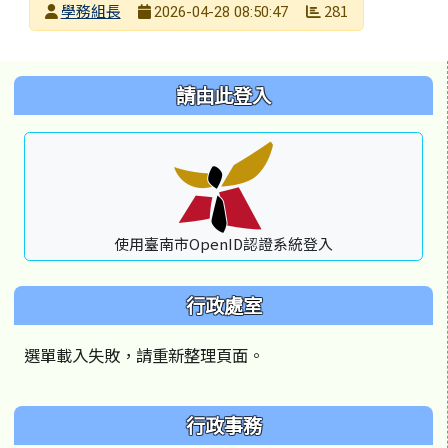
發布者
學務組長
281
2026-04-28 08:50:47
發布日期
瀏覽次數
左邊區域內容
請由此登入
使用臺南市OpenID認證系統登入
行政處室
選單載入失敗，請重新整理頁面。
行政事務