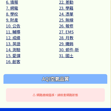
6. 填報
22. 差勤
7. 網電
23. 學籍
8. 學校
24. 憑單
9. 財產
25. 無線
10. 公告
26. 報修
11. 輔導
27. EMS
12. 成績
28. 月教
13. 英語
29. 攤銷
14. 測驗
30. 郵件-新
15. 愛課
31. 國土
16. 創客
AQI空氣品質
⚠️ 網路連線錯誤，請檢查網路狀態