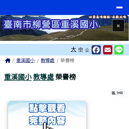
臺南市重溪國小
導覽列
跳至主內容區
⏸
工具列
大
中
小
頁尾區域
主內容區域
Home
重溪國小
教導處
榮譽榜
重溪國小
教導處
榮譽榜
948