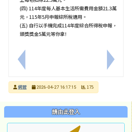
(四) 114年度每人基本生活所需費用金額21.3萬
元，115年5月申報綜所稅適用。
(五) 自行以手機完成114年度綜合所得稅申報，
頭獎獎金5萬元等你拿!
上一筆：校園變電箱觸電之意外事件宣導
下一筆：
發布者
網管
175
2026-04-27 16:17:15
發布日期
瀏覽次數
左邊區域內容
請由此登入