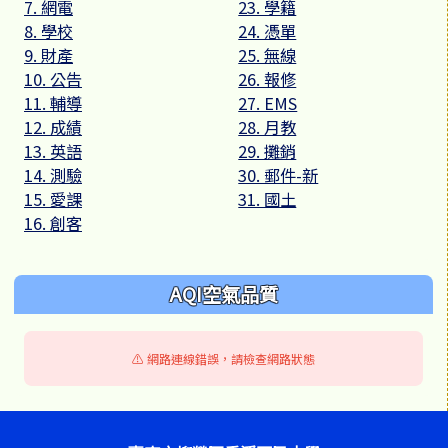
7. 網電
23. 學籍
8. 學校
24. 憑單
9. 財產
25. 無線
10. 公告
26. 報修
11. 輔導
27. EMS
12. 成績
28. 月教
13. 英語
29. 攤銷
14. 測驗
30. 郵件-新
15. 愛課
31. 國土
16. 創客
AQI空氣品質
⚠️ 網路連線錯誤，請檢查網路狀態