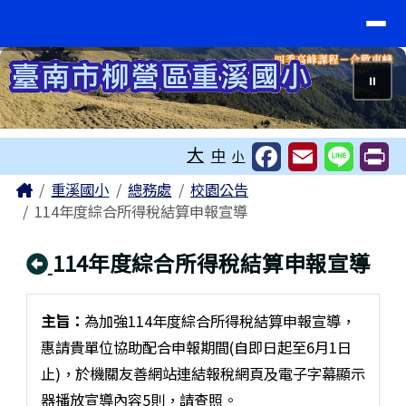
臺南市重溪國小
導覽列
跳至主內容區
⏸
工具列
大
中
小
頁尾區域
主內容區域
Home
重溪國小
總務處
校園公告
114年度綜合所得稅結算申報宣導
回上頁
114年度綜合所得稅結算申報宣導
主旨：
為加強114年度綜合所得稅結算申報宣導，
惠請貴單位協助配合申報期間(自即日起至6月1日
止)，於機關友善網站連結報稅網頁及電子字幕顯示
器播放宣導內容5則，請查照。