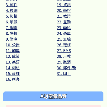
3. 郵件
19. 資訊
4. 校網
20. 學證
5. 災損
21. 教證
6. 填報
22. 差勤
7. 網電
23. 學籍
8. 學校
24. 憑單
9. 財產
25. 無線
10. 公告
26. 報修
11. 輔導
27. EMS
12. 成績
28. 月教
13. 英語
29. 攤銷
14. 測驗
30. 郵件-新
15. 愛課
31. 國土
16. 創客
AQI空氣品質