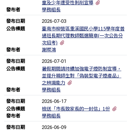
有1個附檔
童及少年遭受性剝削宣導
發布者
學務組長
發布日期
2026-07-03
公告標題
臺南市柳營區重溪國民小學115學年度普
通班長期代理教師甄選簡章(一次公告分
有2個附檔
次招考)
發布者
謝璨鴻
發布日期
2026-07-01
公告標題
暑假期間請持續加強電子煙防制宣導，
並提升親師生對「偽裝型電子煙產品」
有2個附檔
之辨識能力
發布者
學務組長
發布日期
2026-06-17
有1個
公告標題
檢送「市長致家長的一封信」1份
發布者
學務組長
發布日期
2026-06-09