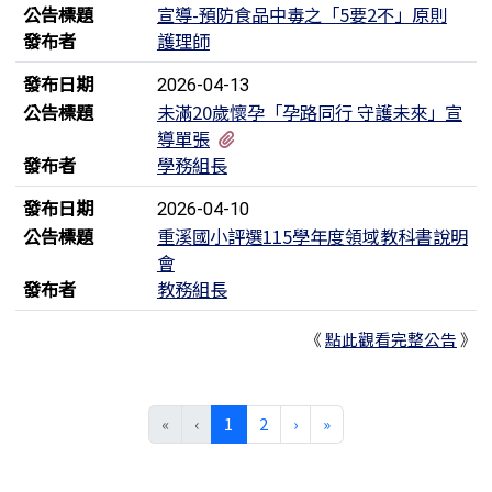
公告標題
宣導-預防食品中毒之「5要2不」原則
發布者
護理師
發布日期
2026-04-13
公告標題
未滿20歲懷孕「孕路同行 守護未來」宣
有1個附檔
導單張
發布者
學務組長
發布日期
2026-04-10
公告標題
重溪國小評選115學年度領域教科書說明
會
發布者
教務組長
《
點此觀看完整公告
》
(目前頁次)
下一頁
最後頁
«
‹
1
2
›
»