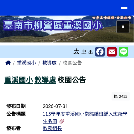
臺南市重溪國小
導覽列
跳至主內容區
⏸
工具列
大
中
小
頁尾區域
主內容區域
Home
重溪國小
教導處
校園公告
重溪國小
教導處
校園公告
2415
新聞列表
發布日期
2026-07-31
公告標題
115學年度重溪國小常態編班編入班級學
有1個附檔
生名冊
發布者
教務組長