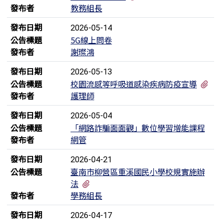
發布者
教務組長
發布日期
2026-05-14
公告標題
5G線上問卷
發布者
謝璨鴻
發布日期
2026-05-13
有
公告標題
校園流感等呼吸道感染疾病防疫宣導
發布者
護理師
發布日期
2026-05-04
公告標題
「網路詐騙面面觀」數位學習增能課程
發布者
網管
發布日期
2026-04-21
公告標題
臺南市柳營區重溪國民小學校規實施辦
有1個附檔
法
發布者
學務組長
發布日期
2026-04-17