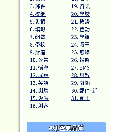
3. 郵件
19. 資訊
4. 校網
20. 學證
5. 災損
21. 教證
6. 填報
22. 差勤
7. 網電
23. 學籍
8. 學校
24. 憑單
9. 財產
25. 無線
10. 公告
26. 報修
11. 輔導
27. EMS
12. 成績
28. 月教
13. 英語
29. 攤銷
14. 測驗
30. 郵件-新
15. 愛課
31. 國土
16. 創客
AQI空氣品質