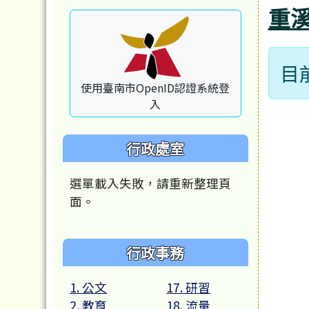
重
目
使用臺南市OpenID認證系統登
入
行政處室
選單載入失敗，請重新整理頁
面。
行政事務
1. 公文
17. 研習
2. 教育
18. 流量