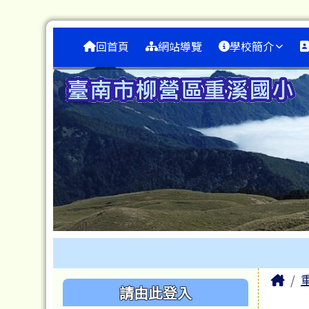
臺南市重溪國小
跳至主內容區
導覽列
回首頁
網站導覽
學校簡介
工具列
頁尾區域
主
Ho
左邊區域內容
請由此登入