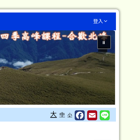
登入
⏸
大
中
小