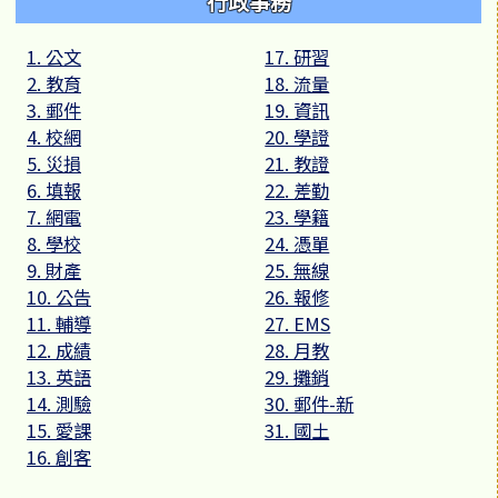
行政事務
1. 公文
17. 研習
2. 教育
18. 流量
3. 郵件
19. 資訊
4. 校網
20. 學證
5. 災損
21. 教證
6. 填報
22. 差勤
7. 網電
23. 學籍
8. 學校
24. 憑單
9. 財產
25. 無線
10. 公告
26. 報修
11. 輔導
27. EMS
12. 成績
28. 月教
13. 英語
29. 攤銷
14. 測驗
30. 郵件-新
15. 愛課
31. 國土
16. 創客