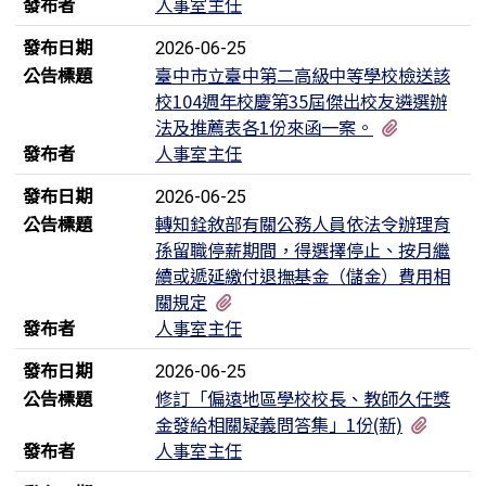
發布者
人事室主任
發布日期
2026-06-25
公告標題
臺中市立臺中第二高級中等學校檢送該
校104週年校慶第35屆傑出校友遴選辦
有3個附檔
法及推薦表各1份來函一案。
發布者
人事室主任
發布日期
2026-06-25
公告標題
轉知銓敘部有關公務人員依法令辦理育
孫留職停薪期間，得選擇停止、按月繼
續或遞延繳付退撫基金（儲金）費用相
有4個附檔
關規定
發布者
人事室主任
發布日期
2026-06-25
公告標題
修訂「偏遠地區學校校長、教師久任獎
有2個
金發給相關疑義問答集」1份(新)
發布者
人事室主任