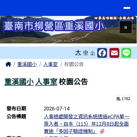
臺南市重溪國小
導覽列
跳至主內容區
⏸
工具列
大
中
小
頁尾區域
主內容區域
Home
重溪國小
人事室
校園公告
重溪國小
人事室
校園公告
1762
新聞列表
發布日期
2026-07-14
公告標題
人事總處開發之資訊系統透過eCPA單一
簽入者，自本（115）年12月8日起全面
有2個附檔
實施「多因子驗證機制」