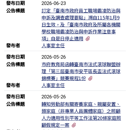
發布日期
2026-06-23
公告標題
訂定「臺南市政府員工職場霸凌防治與
申訴及調查處理要點」溯自115年1月9
日生效，及「臺南市政府及所屬各機關
學校職場霸凌防治與申訴作業注意事
有5個附檔
項」自是日停止適用
發布者
人事室主任
發布日期
2026-05-26
公告標題
市府教育局函轉臺南市法式滾球聯盟辦
理「第三屆臺南市安平區長盃法式滾球
有2個附檔
錦標賽」競賽規程1份
發布者
人事室主任
發布日期
2026-05-26
公告標題
轉知勞動部有關寄養家庭、親屬安置、
類家庭（非專業人員團體家庭）之照顧
人力適用性別平等工作法第20條家庭照
有4個附檔
顧假規定一案