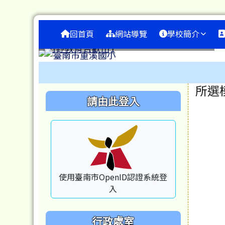
臺南市重溪國小
跳至主內容區
導覽列
回首頁
網站導覽
學校簡介
工具列
頁尾區域
主
所選
左邊區域內容
請由此登入
使用臺南市OpenID認證系統登
入
行政處室