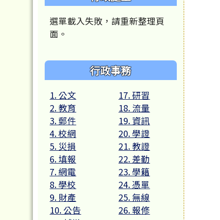
選單載入失敗，請重新整理頁
面。
行政事務
1. 公文
17. 研習
2. 教育
18. 流量
3. 郵件
19. 資訊
4. 校網
20. 學證
5. 災損
21. 教證
6. 填報
22. 差勤
7. 網電
23. 學籍
8. 學校
24. 憑單
9. 財產
25. 無線
10. 公告
26. 報修