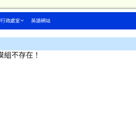
行政處室
英語網站
內容區域
模組不存在！