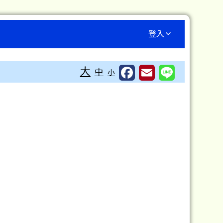
登入
⏸
大
中
小