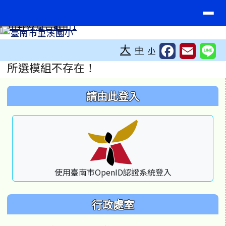
臺南市重溪國小
導覽列
跳至主內容區
工具列
⏸
大
中
小
頁尾區域
主內容區域
所選模組不存在！
左邊區域內容
請由此登入
使用臺南市OpenID認證系統登入
行政處室