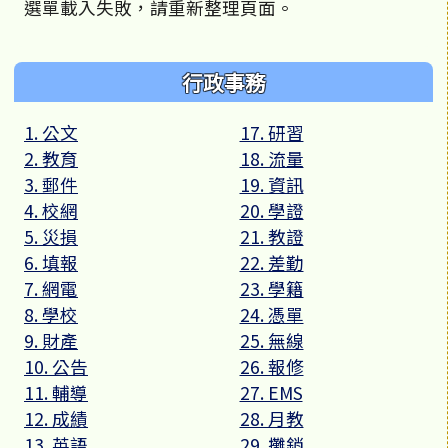
選單載入失敗，請重新整理頁面。
行政事務
1. 公文
17. 研習
2. 教育
18. 流量
3. 郵件
19. 資訊
4. 校網
20. 學證
5. 災損
21. 教證
6. 填報
22. 差勤
7. 網電
23. 學籍
8. 學校
24. 憑單
9. 財產
25. 無線
10. 公告
26. 報修
11. 輔導
27. EMS
12. 成績
28. 月教
13. 英語
29. 攤銷